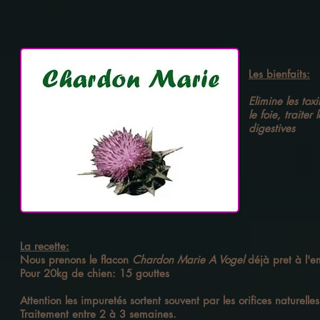
Les bienfaits:
Elimine les tox
le foie, traite
digestives
La recette:
Nous prenons le flacon
Chardon Marie
A Vogel
déjà pret à l'e
Pour 20kg de chien: 15 gouttes
Attention les impuretés sortent souvent par les orifices naturell
Traitement entre 2 à 3 semaines.