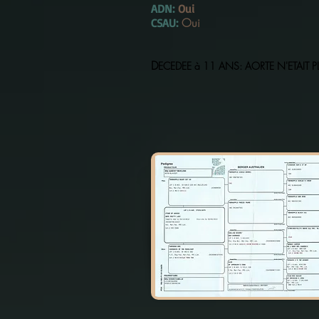
ADN:
Oui
Oui
CSAU:
D
ECEDEE à 11 ANS: AORTE N'ETAIT P