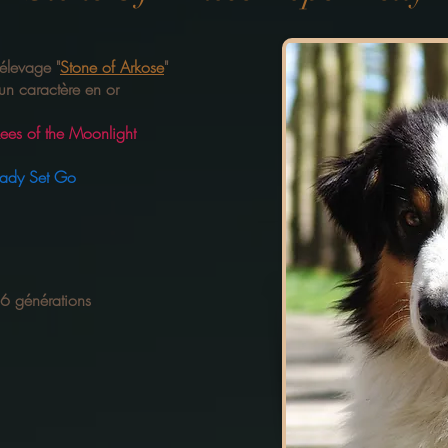
élevage "
Stone of Arkose
"
un caractère en or
es of the Moonlight
eady Set Go
6 générations