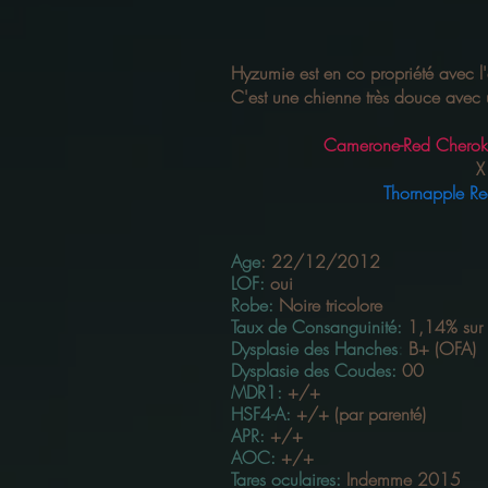
Hyzumie est en co propriété avec l'
C'est une chienne très douce avec 
Camerone-Red Cheroke
X
Thornapple R
Age
:
22/12/2012
LOF
:
oui
Robe:
Noire tricolore
Taux de Consanguinité:
1,14% sur 
Dysplasie des Hanches
:
B+ (OFA)
Dysplasie des Coudes:
00
MDR1:
+/+
HSF4-A:
+/+ (par parenté)
APR:
+/+
AOC:
+/+
Tares oculaires:
Indemme 2015