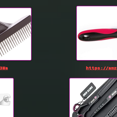
3Wa
https://amz