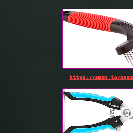
https://amzn.to/3AB2