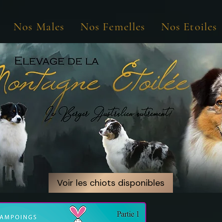
Nos Males
Nos Femelles
Nos Etoiles
Voir les chiots disponibles
Voir les chiots disponibles