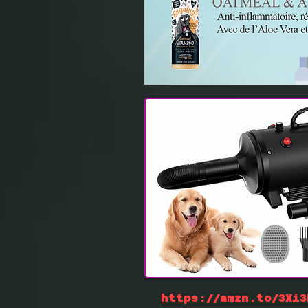
https://amzn.to/3Xi3