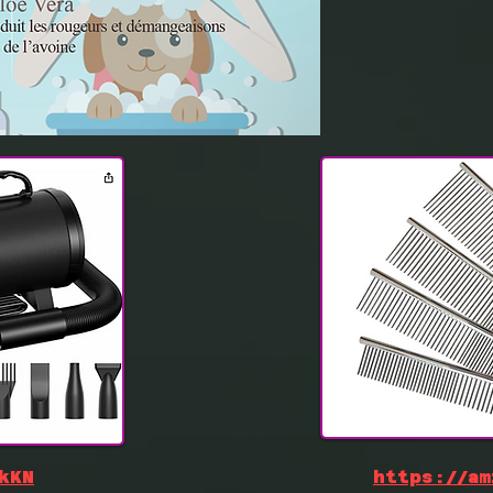
kKN
https://am