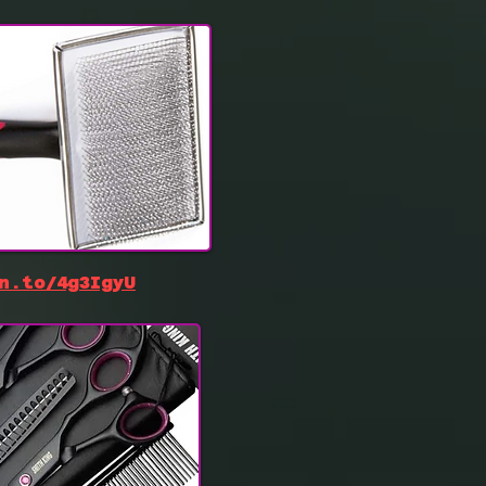
n.to/4g3IgyU