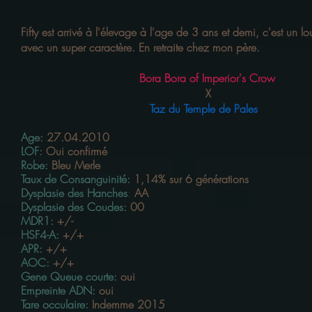
Fifty est arrivé à l'élevage à l'age de 3 ans et demi, c'est un lo
avec un super caractère. En retraite chez mon père.
Bora Bora of Imperior's Crow
X
Taz du Temple de Pales
Age
:
27.04.2010
LOF
:
Oui confirmé
Robe:
Bleu Merle
Taux de Consanguinité:
1,14% sur 6 générations
Dysplasie des Hanches
:
AA
Dysplasie des Coudes:
00
MDR1:
+/-
HSF4-A:
+/+
APR:
+/+
AOC:
+/+
Gene Queue courte:
oui
Empreinte ADN:
oui
Tare occulaire:
Indemme 2015