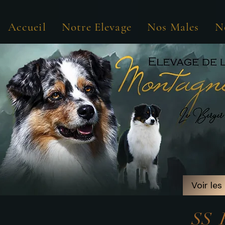
Accueil
Notre Elevage
Nos Males
N
Voir les
Voir les
SS Fifty