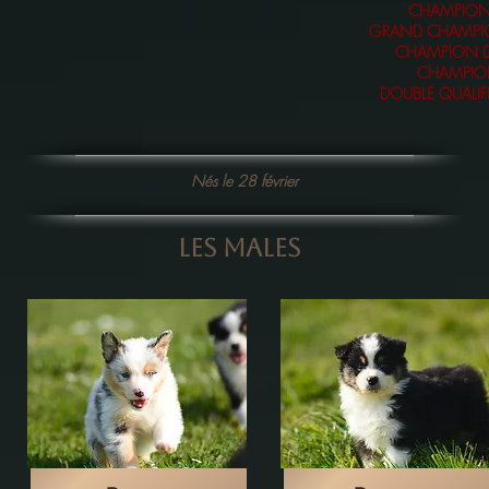
CHAMPION
GRAND CHAMPI
CHAMPION 
CHAMPIO
DOUBLE QUALIF
Nés le 28 février
LES MALES