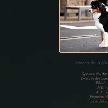
Sacena de la Mon
Dysplasie des H
Dysplasie des Co
HSF4-A:
APR: +
AOC: 
Empreinte A
Tare oculaire