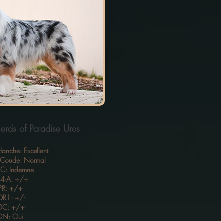
rds of Paradise Uros
Hanche: Excellent
e Coude: Normal
: Indemne
4-A: +/+
PR: +/+
R1: +/-
OC: +/+
DN: Oui