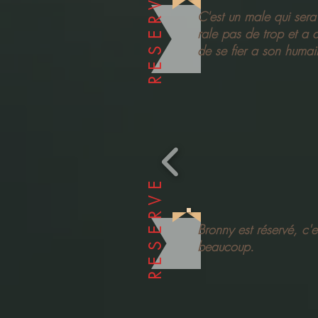
RESERVE
C'est un male qui sera
rale pas de trop et a 
de se fier a son huma
RESERVE
Bronny est réservé, c'
beaucoup.