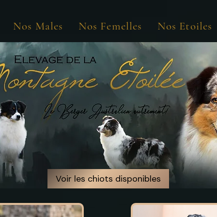
Nos Males
Nos Femelles
Nos Etoiles
Voir les chiots disponibles
Voir les chiots disponibles