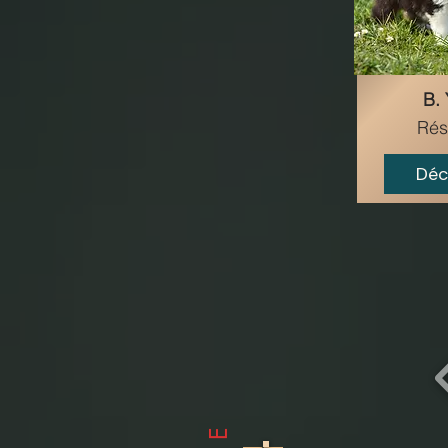
B.
Rés
Déc