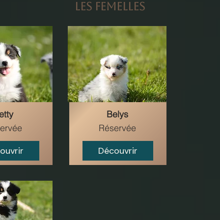
Les Femelles
etty
Belys
ervée
Réservée
ouvrir
Découvrir