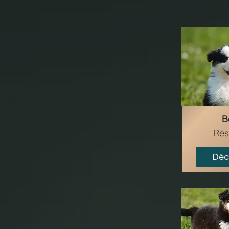
B
Rés
Déc