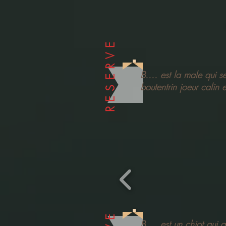
RESERVE
B.... est la male qui s
boutentrin joeur calin
B.... est un chiot qui 