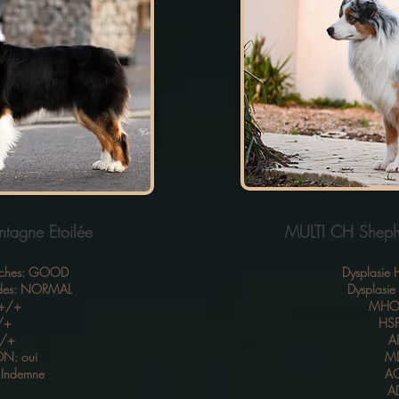
tagne Etoilée
MULTI CH Shephe
anches: GOOD
Dysplasie 
udes: NORMAL
Dysplasi
 +/+
MHOC
/+
HSF
+/+
A
DN: oui
MD
: Indemne
A
A