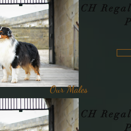
CH Regal
Our Males
CH Regal