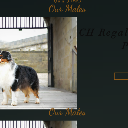
Our Males
CH Regal
Our Males