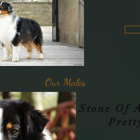
Our Males
Stone Of 
Prett