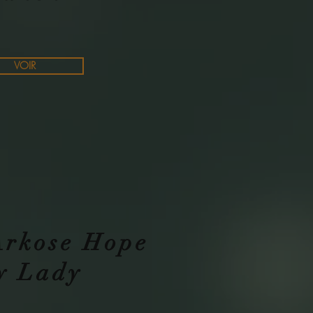
VOIR
Arkose Hope
y Lady