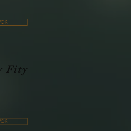
VOIR
y Fity
VOIR