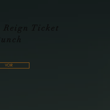
 Reign Ticket
Punch
VOIR