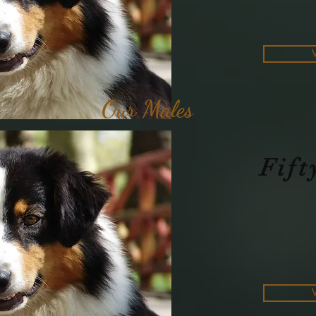
Our Males
Fift